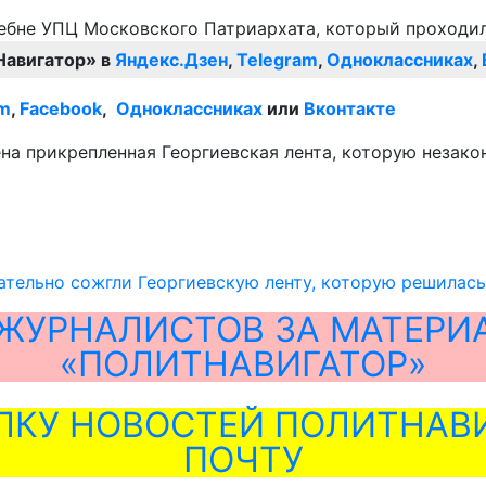
Навигатор» в
Яндекс.Дзен
,
Telegram
,
Одноклассниках
,
am
,
Facebook
,
Одноклассниках
или
Вконтакте
 прикрепленная Георгиевская лента, которую незаконн
ательно сожгли Георгиевскую ленту, которую решилас
ЖУРНАЛИСТОВ ЗА МАТЕРИ
«ПОЛИТНАВИГАТОР»
ЛКУ НОВОСТЕЙ ПОЛИТНАВИ
ПОЧТУ