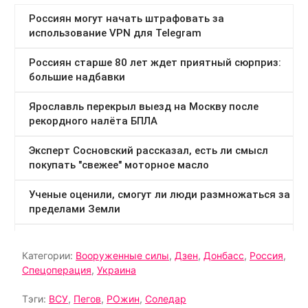
Категории:
Вооруженные силы
,
Дзен
,
Донбасс
,
Россия
,
Спецоперация
,
Украина
Тэги:
ВСУ
,
Пегов
,
РОжин
,
Соледар