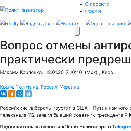
О проекте
Форум
Вопрос отмены антир
практически предре
Максим Карпенко.
18.01.2017 10:40
(Мск) , Киев
Крым
,
Политика
,
Россия
,
Украина
Российские либералы грустят в США – Путин намного с
телеканала 112 заявил бывший советник президента Р
Подпишитесь на новости «ПолитНавигатор» в
Telegr