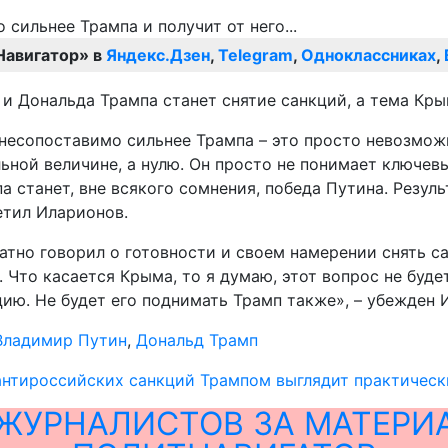
Навигатор» в
Яндекс.Дзен
,
Telegram
,
Одноклассниках
,
и Дональда Трампа станет снятие санкций, а тема Кры
н несопоставимо сильнее Трампа – это просто невозмо
ельной величине, а нулю. Он просто не понимает ключ
 станет, вне всякого сомнения, победа Путина. Резуль
метил Иларионов.
атно говорил о готовности и своем намерении снять са
 Что касается Крыма, то я думаю, этот вопрос не буде
цию. Не будет его поднимать Трамп также», – убежден 
Владимир Путин
,
Дональд Трамп
антироссийских санкций Трампом выглядит практичес
ЖУРНАЛИСТОВ ЗА МАТЕРИ