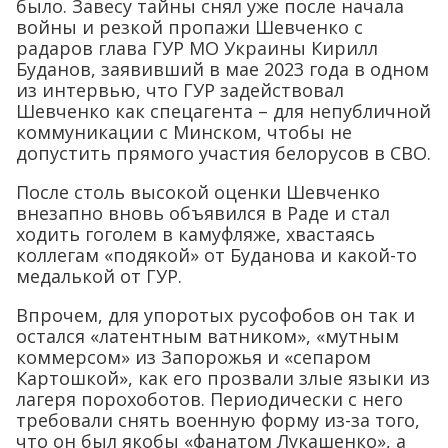
было. Завесу тайны снял уже после начала
войны и резкой пропажи Шевченко с
радаров глава ГУР МО Украины Кирилл
Буданов, заявивший в мае 2023 года в одном
из интервью, что ГУР задействовал
Шевченко как спецагента – для непубличной
коммуникации с Минском, чтобы не
допустить прямого участия белорусов в СВО.
После столь высокой оценки Шевченко
внезапно вновь объявился в Раде и стал
ходить гоголем в камуфляже, хвастаясь
коллегам «подякой» от Буданова и какой-то
медалькой от ГУР.
Впрочем, для упоротых русофобов он так и
остался «латентным ватником», «мутным
коммерсом» из Запорожья и «сепаром
Картошкой», как его прозвали злые языки из
лагеря порохоботов. Периодически с него
требовали снять военную форму из-за того,
что он был якобы «фанатом Лукашенко», а