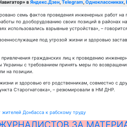
Навигатор» в
Яндекс.Дзен
,
Telegram
,
Одноклассниках
,
овано семь фактов проведения инженерных работ на 
 работы по дооборудованию своих позиций в районах н
аях использовались взрывные устройства», – говоритс
е военнослужащие под угрозой жизни и здоровью заста
 привлечения гражданских лиц к проведению инженерн
 Украины с требованием принять меры по возвращению
ли на позиции.
 жизни и здоровью его родственникам, совместно с д
пункта Старогнатовка», – резюмировали в НМ ДНР.
 жителей Донбасса к рабскому труду
ЖУРНАЛИСТОВ ЗА МАТЕРИ