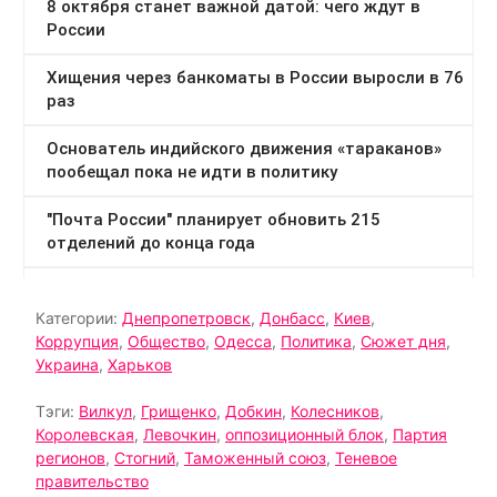
Категории:
Днепропетровск
,
Донбасс
,
Киев
,
Коррупция
,
Общество
,
Одесса
,
Политика
,
Сюжет дня
,
Украина
,
Харьков
Тэги:
Вилкул
,
Грищенко
,
Добкин
,
Колесников
,
Королевская
,
Левочкин
,
оппозиционный блок
,
Партия
регионов
,
Стогний
,
Таможенный союз
,
Теневое
правительство