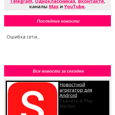
Telegram
,
Одноклассниках
,
Вконтакте
,
каналы
Max
и
YouTube
.
Последние новости
Ошибка сети...
Все новости за сегодня
Новостной
агрегатор для
Android
Скачать в Play
Market