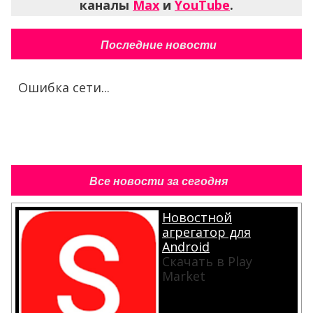
каналы
Max
и
YouTube
.
Последние новости
Ошибка сети...
Все новости за сегодня
Новостной
агрегатор для
Android
Скачать в Play
Market