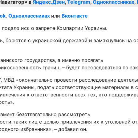
Навигатор» в
Яндекс.Дзен
,
Telegram
,
Одноклассниках
,
ok
,
Одноклассниках
или
Вконтакте
подало иск о запрете Компартии Украины.
, борются с украинской державой и замахнулись на ос
аинского государства, а именно посягать
рикосновенность границ, – будет преследоваться по за
, МВД «окончательно провести расследование деятельн
утата Украины, подать соответствующие материалы в с
ивлечения к ответственности всех тех, кто поддержив
ость».
ламент безотлагательно рассмотреть
ости таких лиц с целью привлечения их к уголовной о
одного избранника», – добавил он.