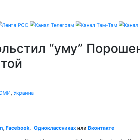
льстил “уму” Порошен
етой
СМИ
,
Украина
am
,
Facebook
,
Одноклассниках
или
Вконтакте