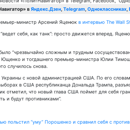
Навигатор» в
Яндекс.Дзен
,
Telegram
,
Одноклассниках
,
-премьер-министр Арсений Яценюк
в интервью The Wall St
 “ведет себя, как танк”: просто движется вперед. Яцен
было “чрезвычайно сложным и трудным сосуществовани
а Ющенко и тогдашнего премьер-министра Юлии Тимош
это случилось снова.
Украины с новой администрацией США. По его словам
выборах в США республиканца Дональда Трампа, разъя
ик отметил, что новый глава США поймет для себя гр
ть и будут противниками”.
ью польстил “уму” Порошенко и сравнил себя с проти