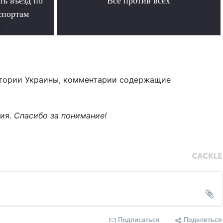
ь въезд по
Все против всех
спортам
.
е
тории Украины, комментарии содержащие
ния.
Спасибо за понимание!
Подписаться
Поделиться