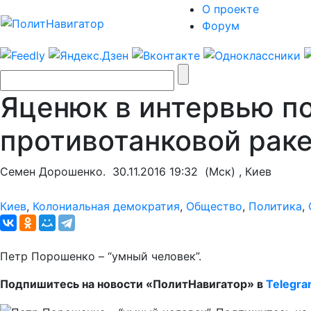
О проекте
Форум
Яценюк в интервью по
противотанковой рак
Семен Дорошенко.
30.11.2016 19:32
(Мск) , Киев
Киев
,
Колониальная демократия
,
Общество
,
Политика
,
Петр Порошенко – “умный человек”.
Подпишитесь на новости «ПолитНавигатор» в
Telegr