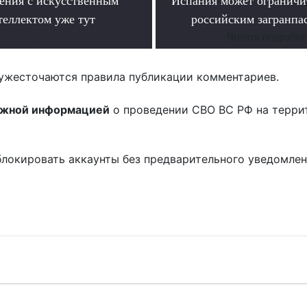
ения с искусственным
Испания может ограничит
теллектом уже тут
российским загранпа
.
Читать подробне
ужесточаются правила публикации комментариев.
ожной информацией
о проведении СВО ВС РФ на терри
блокировать аккаунты без предварительного уведомле
!