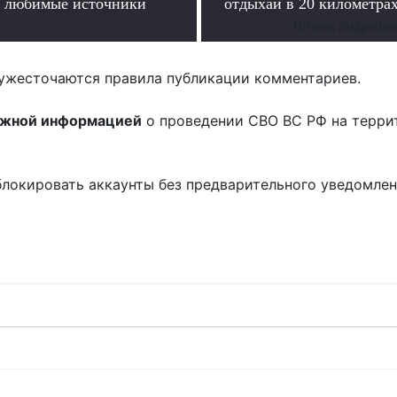
о любимые источники
отдыхай в 20 километрах
.
Читать подробне
ужесточаются правила публикации комментариев.
ожной информацией
о проведении СВО ВС РФ на терри
блокировать аккаунты без предварительного уведомле
!