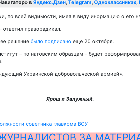
Навигатор» в
Яндекс.Дзен
,
Telegram
,
Одноклассниках
,
тки, по всей видимости, имея в виду инормацию о его 
– ответил праворадикал.
щее решение
было подписано
еще 20 октября.
нститут – по натовским образцам – будет реформирован
.
мандующий Украинской добровольческой армией».
Ярош и Залужный.
олжности советника главкома ВСУ
ЖУРНАЛИСТОВ ЗА МАТЕРИ