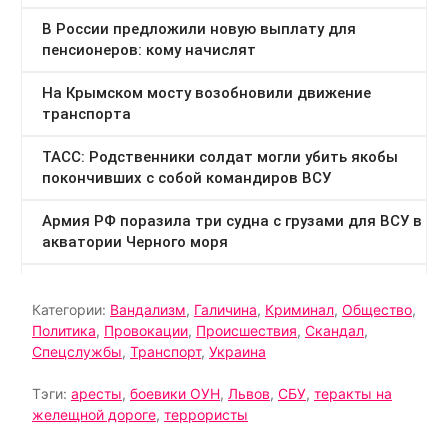
Категории:
Вандализм
,
Галичина
,
Криминал
,
Общество
,
Политика
,
Провокации
,
Происшествия
,
Скандал
,
Спецслужбы
,
Транспорт
,
Украина
Тэги:
аресты
,
боевики ОУН
,
Львов
,
СБУ
,
теракты на
желещной дороге
,
террористы