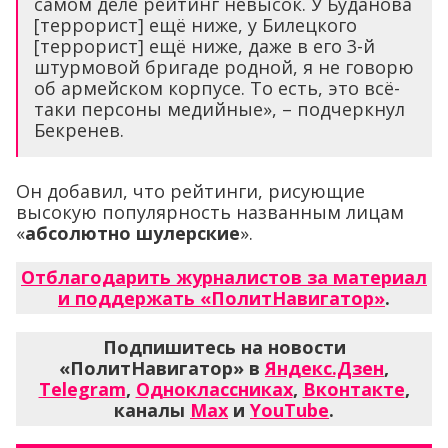
самом деле рейтинг невысок. У Буданова
[террорист] ещё ниже, у Билецкого
[террорист] ещё ниже, даже в его 3-й
штурмовой бригаде родной, я не говорю
об армейском корпусе. То есть, это всё-
таки персоны медийные», – подчеркнул
Бекренев.
Он добавил, что рейтинги, рисующие
высокую популярность названным лицам
«
абсолютно шулерские
».
Отблагодарить журналистов за материал
и поддержать «ПолитНавигатор»
.
Подпишитесь на новости
«ПолитНавигатор» в
Яндекс.Дзен
,
Telegram
,
Одноклассниках
,
Вконтакте
,
каналы
Max
и
YouTube
.