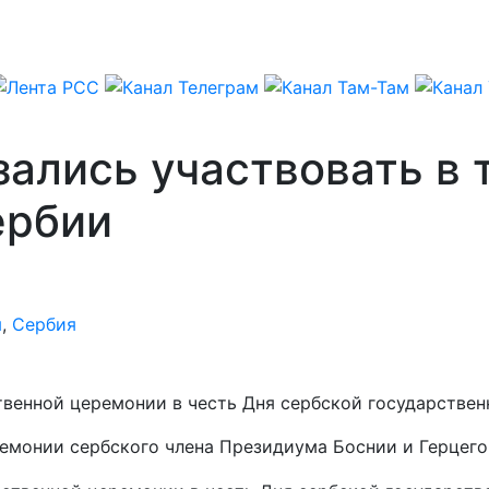
ались участвовать в 
ербии
я
,
Сербия
венной церемонии в честь Дня сербской государствен
ремонии сербского члена Президиума Боснии и Герцег