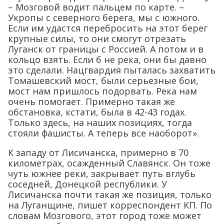
– Мозговой водит пальцем по карте. –
Укропы с северного берега, мы с южного.
Если им удастся перебросить на этот берег
крупные силы, то они смогут отрезать
Луганск от границы с Россией. А потом и в
кольцо взять. Если б не река, они бы давно
это сделали. Нацгвардия пыталась захватить
Томашевский мост, были серьезные бои,
мост нам пришлось подорвать. Река нам
очень помогает. Примерно такая же
обстановка, кстати, была в 42-43 годах.
Только здесь, на наших позициях, тогда
стояли фашисты. А теперь все наоборот».
К западу от Лисичанска, примерно в 70
километрах, осажденный Славянск. Он тоже
чуть южнее реки, закрывает путь вглубь
соседней, Донецкой республики. У
Лисичанска почти такая же позиция, только
на Луганщине, пишет корреспондент КП. По
словам Мозгового, этот город тоже может