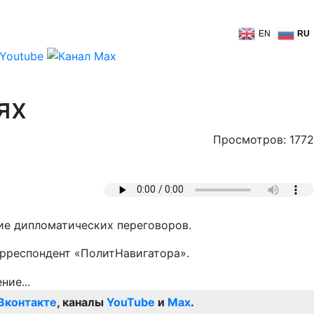
EN
RU
ях
Просмотров: 1772
ие дипломатических переговоров.
орреспондент «ПолитНавигатора».
Вконтакте
, каналы
YouTube
и
Max
.