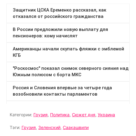
Категории:
Грузия
,
Политика
,
Сюжет дня
,
Украина
Тэги:
Грузия
,
Зеленский
,
Саакашвили