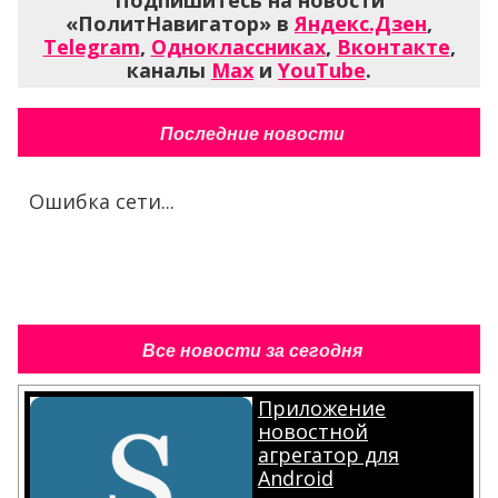
Подпишитесь на новости
«ПолитНавигатор» в
Яндекс.Дзен
,
Telegram
,
Одноклассниках
,
Вконтакте
,
каналы
Max
и
YouTube
.
Последние новости
Ошибка сети...
Все новости за сегодня
Приложение
новостной
агрегатор для
Android