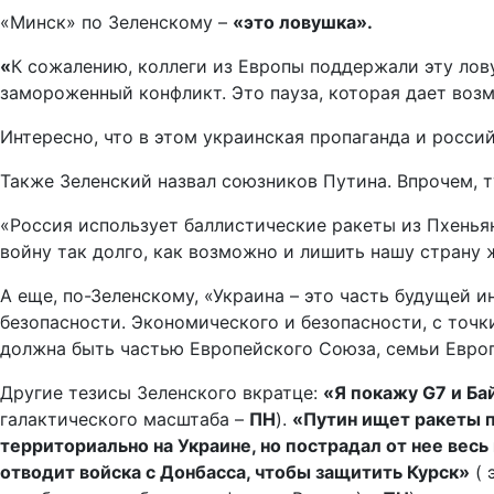
«Минск» по Зеленскому –
«это ловушка».
«
К сожалению, коллеги из Европы поддержали эту лов
замороженный конфликт. Это пауза, которая дает возм
Интересно, что в этом украинская пропаганда и росси
Также Зеленский назвал союзников Путина. Впрочем, т
«Россия использует баллистические ракеты из Пхеньян
войну так долго, как возможно и лишить нашу страну ж
А еще, по-Зеленскому, «Украина – это часть будущей 
безопасности. Экономического и безопасности, с точки
должна быть частью Европейского Союза, семьи Европы
Другие тезисы Зеленского вкратце:
«Я покажу G7 и Ба
галактического масштаба –
ПН
).
«Путин ищет ракеты п
территориально на Украине, но пострадал от нее весь 
отводит войска с Донбасса, чтобы защитить Курск»
( 