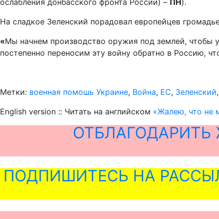
ослабления донбасского фронта России) –
ПН
).
На сладкое Зеленский порадовал европейцев громадье
«
Мы начнем производство оружия под землей, чтобы у
постепенно переносим эту войну обратно в Россию, чт
Метки:
военная помошь Украине
,
Война
,
ЕС
,
Зеленский
English version :: Читать на английском
«Жалею, что не 
ОТБЛАГОДАРИТЬ 
ПОДПИШИТЕСЬ НА РАССЫ