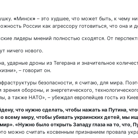
ушку.
«
Минск
»
– это худшее, что может быть, к чему ни
ожность России как агрессору готовиться, что она и д
йские лидеры мнений полностью сходятся. От перспект
ут ничего нового.
а, ударные дроны из Тегерана и значительное количес
изни», – говорит он.
инфраструктуры безопасности, я считаю, для мира. Поэ
 зрения обороны, и энергетического, технологического
, а также НАТО», – убеждал европейцев гость из Киев
йдену, что нужно сделать, чтобы нажать на Путина, чт
о всему миру, чтобы убивать украинских детей, мы и
мир». «Нужно было открыть Западу глаза на то, что, Пу
это можно считать косвенным признанием провала укр