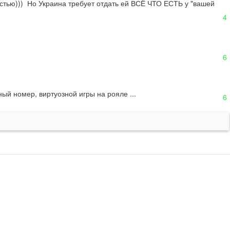
стью)))  Но Украина требует отдать ей ВСЁ ЧТО ЕСТЬ у "вашей 
4
6
ный номер, виртуозной игры на рояле ...
6