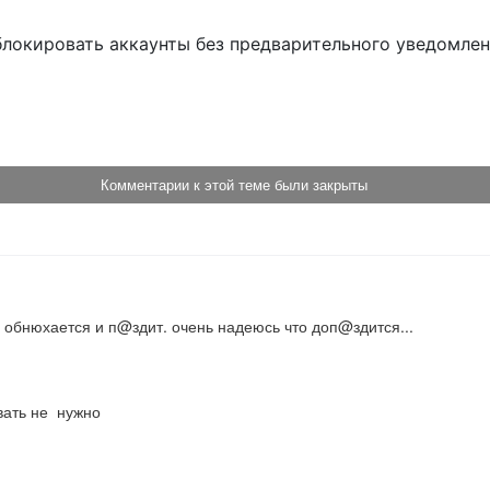
блокировать аккаунты без предварительного уведомле
!
Комментарии к этой теме были закрыты
 обнюхается и п@здит. очень надеюсь что доп@здится...
вать не  нужно