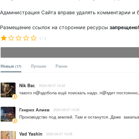
Администрация Сайта вправе удалять комментарии и 
Размещение ссылок на сторонние ресурсы
запрещено
/
1
1
Новые
Лучшие
Ранее
(17)
Nik Bar.
2024.09.07 14:42
такого п@здобола ещё поискать надо. п@здит постоянно,
Генрих Алиев
2024.09.07 13:35
Производство под землей. Там и останутся. Даже  закапы
Vad Yashin
2024.09.07 10:29