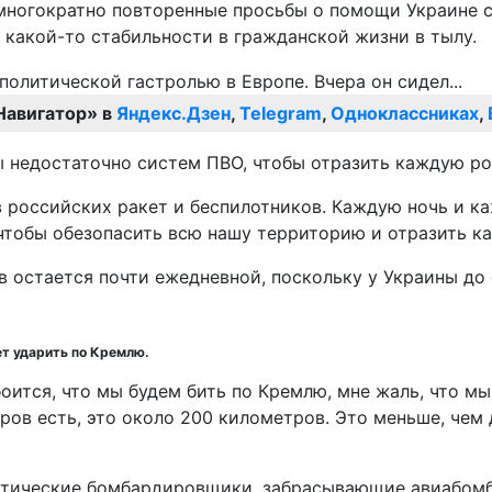
ногократно повторенные просьбы о помощи Украине с п
 какой-то стабильности в гражданской жизни в тылу.
Навигатор» в
Яндекс.Дзен
,
Telegram
,
Одноклассниках
,
ны недостаточно систем ПВО, чтобы отразить каждую р
российских ракет и беспилотников. Каждую ночь и каж
 чтобы обезопасить всю нашу территорию и отразить ка
в остается почти ежедневной, поскольку у Украины до
ет ударить по Кремлю.
оится, что мы будем бить по Кремлю, мне жаль, что мы
ров есть, это около 200 километров. Это меньше, чем
актические бомбардировщики, забрасывающие авиабом