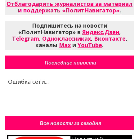
Отблагодарить журналистов за материал
и поддержать «ПолитНавигатор»
.
Подпишитесь на новости
«ПолитНавигатор» в
Яндекс.Дзен
,
Telegram
,
Одноклассниках
,
Вконтакте
,
каналы
Max
и
YouTube
.
Последние новости
Ошибка сети...
Все новости за сегодня