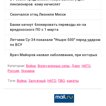
Категории:
Война
,
Вооруженные силы
,
Дзен
,
НАТО
,
Россия
,
Украина
Тэги:
Война
,
Залужный
,
НАТО
,
ПВО
,
ракеты