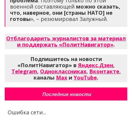
проблема
. Поэтому только по этой
военной составляющей
можно сказать,
что, наверное, они [страны НАТО] не
готовы
», – резюмировал Залужный.
Отблагодарить журналистов за материал
и поддержать «ПолитНавигатор»
.
Подпишитесь на новости
«ПолитНавигатор» в
Яндекс.Дзен
,
Telegram
,
Одноклассниках
,
Вконтакте
,
каналы
Max
и
YouTube
.
Последние новости
Ошибка сети...