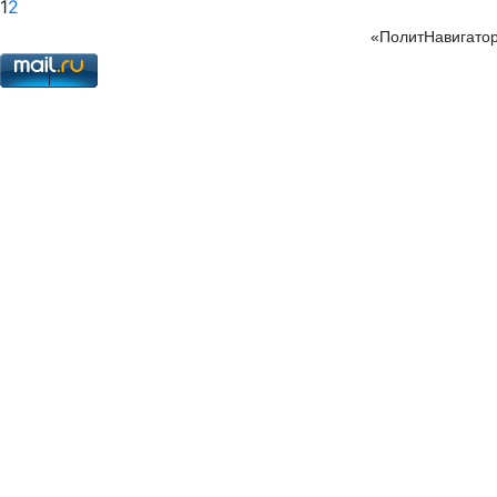
1
2
«ПолитНавигатор