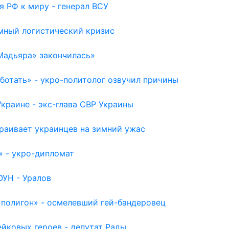
я РФ к миру - генерал ВСУ
емный логистический кризис
Мадьяра» закончилась»
отать» - укро-политолог озвучил причины
раине - экс-глава СВР Украины
раивает украинцев на зимний ужас
» - укро-дипломат
ОУН - Уралов
 полигон» - осмелевший гей-бандеровец
йковых героев - депутат Рады