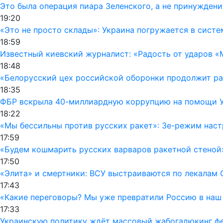
Это была операция пиара Зеленского, а не принуждени
19:20
«Это не просто склады»: Украина погружается в сист
18:59
Известный киевский журналист: «Радость от ударов «
18:48
«Белорусский цех российской оборонки продолжит раб
18:35
ФБР вскрыла 40-миллиардную коррупцию на помощи Ук
18:22
«Мы бессильны против русских ракет»: Зе-режим наст
17:59
«Будем кошмарить русских варваров ракетной стеной
17:50
«Элита» и смертники: ВСУ выстраиваются по лекалам 
17:43
«Какие переговоры? Мы уже превратили Россию в наш
17:33
Украинскую политику ждёт массовый жабогадюкинг фе