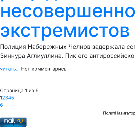
несовершенно
экстремистов 
Полиция Набережных Челнов задержала сего
Зиннура Аглиуллина. Пик его антироссийско
читать...
Нет комментариев
Страница 1 из 6
1
2
3
4
5
6
«ПолитНавигатор