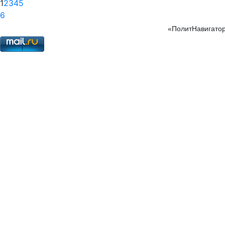
1
2
3
4
5
6
«ПолитНавигатор