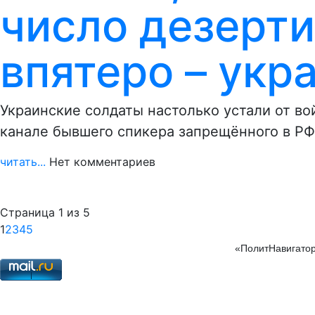
число дезерт
впятеро – укр
Украинские солдаты настолько устали от во
канале бывшего спикера запрещённого в Р
читать...
Нет комментариев
Страница 1 из 5
1
2
3
4
5
«ПолитНавигатор