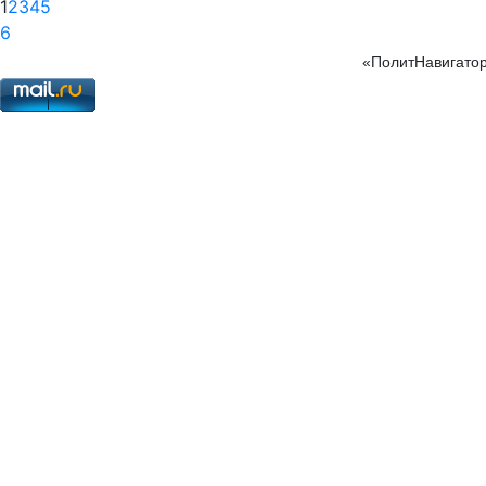
1
2
3
4
5
6
«ПолитНавигатор