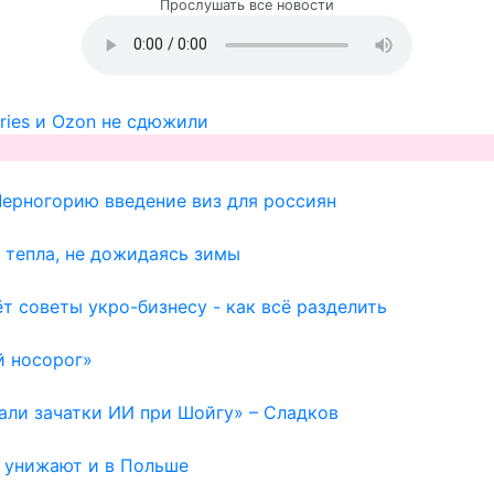
Прослушать все новости
ries и Ozon не сдюжили
Черногорию введение виз для россиян
 тепла, не дожидаясь зимы
т советы укро-бизнесу - как всё разделить
й носорог»
вали зачатки ИИ при Шойгу» – Сладков
ю унижают и в Польше