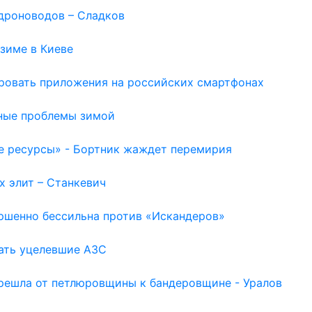
дроноводов – Сладков
зиме в Киеве
ировать приложения на российских смартфонах
ьные проблемы зимой
е ресурсы» - Бортник жаждет перемирия
х элит – Станкевич
ершенно бессильна против «Искандеров»
шать уцелевшие АЗС
ерешла от петлюровщины к бандеровщине - Уралов