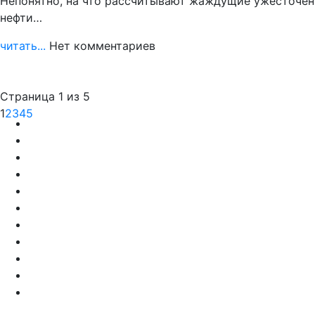
Непонятно, на что рассчитывают жаждущие ужесточени
нефти…
читать...
Нет комментариев
Страница 1 из 5
1
2
3
4
5