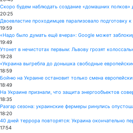
Скоро будем наблюдать создание «домашних полков» 
20:25
Двоевластие проходимцев парализовало подготовку к 
19:59
«Надо было думать ещё вчера»: Google может заблок
19:49
Утонет в нечистотах первым: Львову грозят колоссал
19:28
«Украина выгребла до донышка свободные европейски
18:59
Бойню на Украине остановит только смена европейски
18:49
На Украине признали, что защита энергообъектов сов
18:35
Разгар сезона: украинские фермеры ринулись опусто
18:20
40 дней террора повторятся: Украина окончательно п
17:54