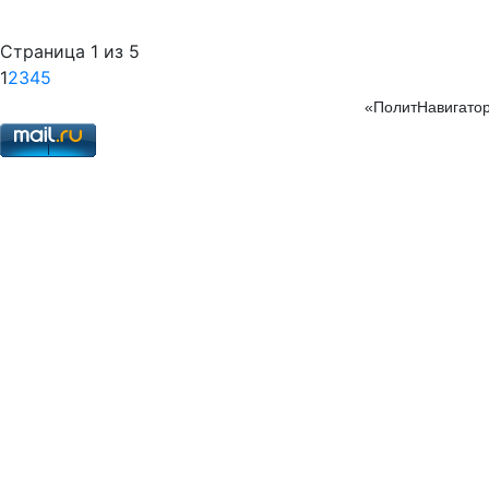
Страница 1 из 5
1
2
3
4
5
«ПолитНавигатор