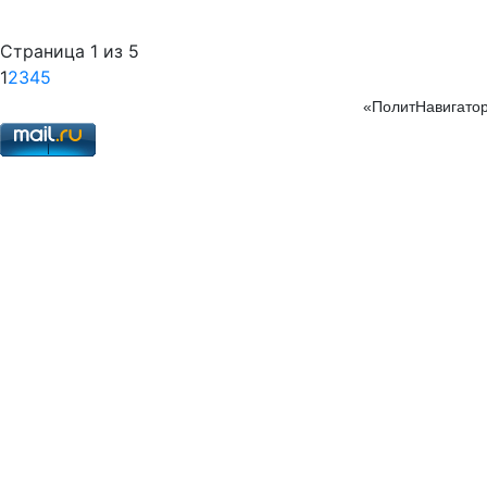
Страница 1 из 5
1
2
3
4
5
«ПолитНавигатор