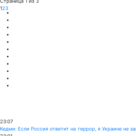
Страница 1 из 3
1
2
3
23:07
Кедми: Если Россия ответит на террор, я Украине не з
23:01