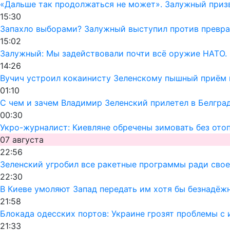
«Дальше так продолжаться не может». Залужный призв
15:30
Запахло выборами? Залужный выступил против превра
15:02
Залужный: Мы задействовали почти всё оружие НАТО. 
14:26
Вучич устроил кокаинисту Зеленскому пышный приём 
01:10
С чем и зачем Владимир Зеленский прилетел в Белгра
00:30
Укро-журналист: Киевляне обречены зимовать без ото
07 августа
22:56
Зеленский угробил все ракетные программы ради своег
22:30
В Киеве умоляют Запад передать им хотя бы безнадёж
21:58
Блокада одесских портов: Украине грозят проблемы 
21:33