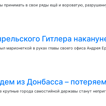
ы принимать в свои ряды ещё и вороватую, разрушенн
прельского Гитлера наканун
ыл марионеткой в руках главы своего офиса Андрея Ер
ем из Донбасса – потеряем
се крупные города самостийной державы станут непри