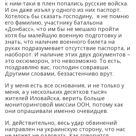
к ним-таки в плен попались русские войска.
И он даже изъял у одного из них паспорт.
Хотелось бы сказать господину, я не помню
его фамилию, участнику батальона
«Донбасс», что им бы не мешало пройти
хотя бы малейшую военную подготовку и
знать, что наличие военного билета на
руках подразумевает отсутствие паспорта, и
наоборот. И наличие этих двух документов –
это оксюморон, это невозможно. То есть,
поздравляю вас, господин совравши.
Другими словами, беззастенчиво врут.
И у меня есть все основания, и не только у
меня, а у нескольких десятков тысяч
жителей Иловайска, верить больше
мониторинговой миссии ООН, потому как
они опрашивали именно очевидцев.
И, действительно, весь удар обвинений
направлен на украинскую сторону, что нас
не может не радовать. Как говорится,