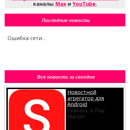
каналы
Max
и
YouTube
.
Последние новости
Ошибка сети...
Все новости за сегодня
Новостной
агрегатор для
Android
Скачать в Play
Market