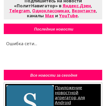
Подпишитесь на новости
«ПолитНавигатор» в
Яндекс.Дзен
,
Telegram
,
Одноклассниках
,
Вконтакте
,
каналы
Max
и
YouTube
.
Последние новости
Ошибка сети...
Все новости за сегодня
Приложение
новостной
агрегатор для
Android