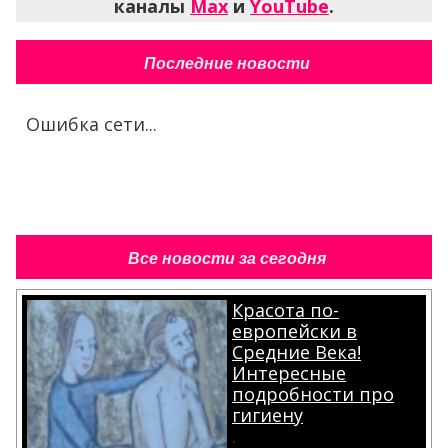
каналы
Max
и
YouTube
.
Последние новости
Ошибка сети...
Все новости за сегодня
Красота по-
европейски в
Средние Века!
Интересные
подробности про
гигиену
.