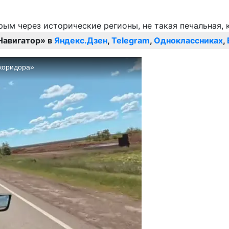
Навигатор» в
Яндекс.Дзен
,
Telegram
,
Одноклассниках
,