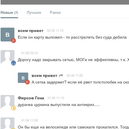
Новые
Лучшие
Ранее
(7)
всем привет
02.06 11:10
Если он карту выложил-- то расстрелять без суда дебила
01.06 23:14
Дорогу надо закрывать сетью, МОГи не эффективны, т.к. Х
всем привет
02.06 11:23
А сетка задержит? если её рвет толстолобик на ско
Фирсов Гена
01.06 11:10
дурачка цуркина выпустили на антикриз.....
01.06 11:09
Он бы еще на велосипеде или самокате прокатился. Тогда