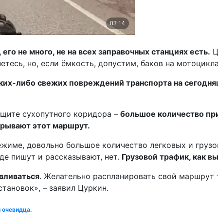
 его не много, не на всех заправочных станциях есть.
Ц
нетесь, но, если ёмкость, допустим, баков на мотоцик
ких-либо свежих повреждений транспорта на сегодня
защите сухопутного коридора –
большое количество при
крывают этот маршрут.
ежиме, довольно большое количество легковых и груз
зде пишут и рассказывают, нет.
Грузовой трафик, как в
авливаться
. Желательно распланировать свой маршрут т
тановок», – заявил Цуркин.
и очевидца.