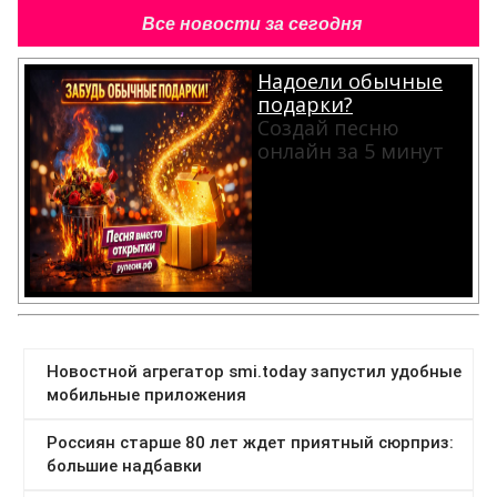
Все новости за сегодня
Надоели обычные
подарки?
Создай песню
онлайн за 5 минут