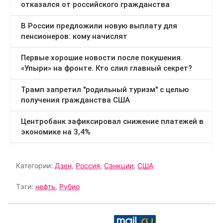
Категории:
Дзен
,
Россия
,
Санкции
,
США
Тэги:
нефть
,
Рубио