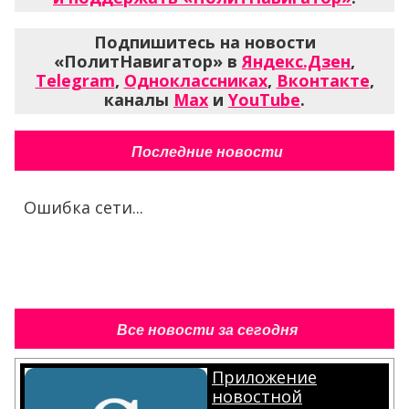
Подпишитесь на новости
«ПолитНавигатор» в
Яндекс.Дзен
,
Telegram
,
Одноклассниках
,
Вконтакте
,
каналы
Max
и
YouTube
.
Последние новости
Ошибка сети...
Все новости за сегодня
Приложение
новостной