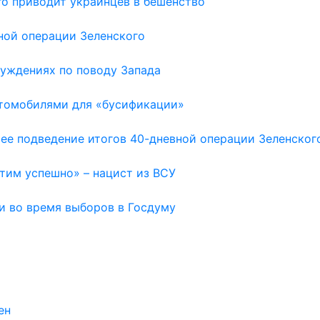
го приводит украинцев в бешенство
вной операции Зеленского
луждениях по поводу Запада
втомобилями для «бусификации»
ее подведение итогов 40-дневной операции Зеленског
тим успешно» – нацист из ВСУ
и во время выборов в Госдуму
ен