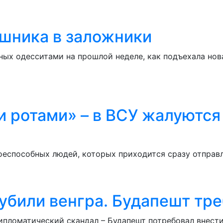
ашника в заложники
ных одесситами на прошлой неделе, как подъехала нов
 ротами» – в ВСУ жалуются
оеспособных людей, которых приходится сразу отправл
убили венгра. Будапешт тре
ипломатический скандал – Будапешт потребовал внести