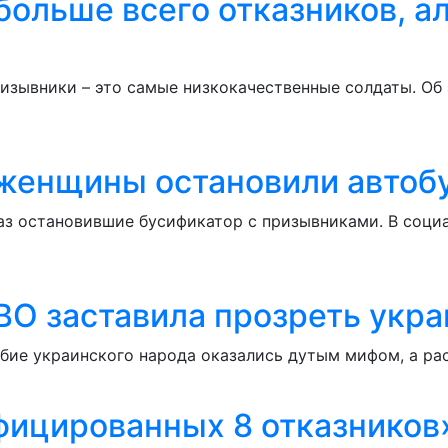
ольше всего отказников, ал
изывники – это самые низкокачественные солдаты. Об
женщины остановили автоб
аз остановившие бусификатор с призывниками. В соци
ВО заставила прозреть укр
бие украинского народа оказались дутым мифом, а ра
фицированных 8 отказников»