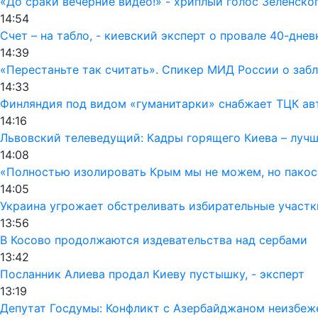
«До сраки вечерние видео!» - хриплый голос Зеленско
14:54
Счет – на табло, - киевский эксперт о провале 40-дне
14:39
«Перестаньте так считать». Спикер МИД России о заб
14:33
Финляндия под видом «гуманитарки» снабжает ТЦК а
14:16
Львовский телеведущий: Кадры горящего Киева – лучш
14:08
«Полностью изолировать Крым мы не можем, но пакос
14:05
Украина угрожает обстреливать избирательные участк
13:56
В Косово продолжаются издевательства над сербами
13:42
Посланник Алиева продал Киеву пустышку, - эксперт
13:19
Депутат Госдумы: Конфликт с Азербайджаном неизбеж