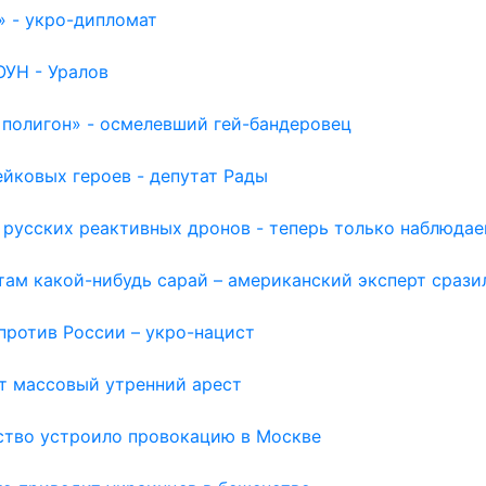
» - укро-дипломат
ОУН - Уралов
 полигон» - осмелевший гей-бандеровец
йковых героев - депутат Рады
 русских реактивных дронов - теперь только наблюда
там какой-нибудь сарай – американский эксперт срази
против России – укро-нацист
т массовый утренний арест
ьство устроило провокацию в Москве