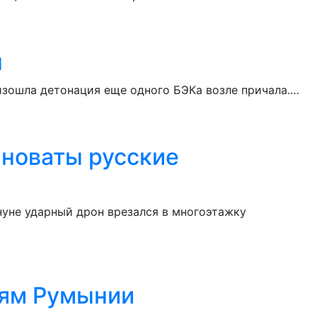
н
изошла детонация еще одного БЭКа возле причала.…
иноваты русские
нуне ударный дрон врезался в многоэтажку
лям Румынии