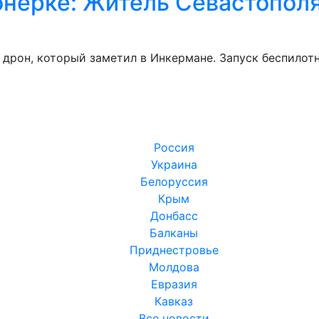
онерке: Житель Севастополя
дрон, который заметил в Инкермане. Запуск беспилотн
Россия
Украина
Белоруссия
Крым
Донбасс
Балканы
Приднестровье
Молдова
Евразия
Кавказ
Все новости