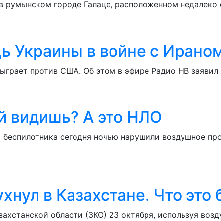
в румынском городе Галаце, расположенном недалеко о
ь Украины в войне с Ирано
сыграет против США. Об этом в эфире Радио НВ заяв
й видишь? А это НЛО
 беспилотника сегодня ночью нарушили воздушное пр
хнул в Казахстане. Что это
хстанской области (ЗКО) 23 октября, используя возд