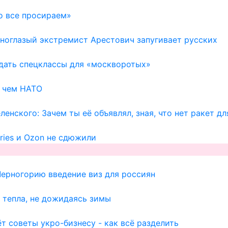
о все просираем»
Одноглазый экстремист Арестович запугивает русских
здать спецклассы для «москворотых»
, чем НАТО
енского: Зачем ты её объявлял, зная, что нет ракет д
ries и Ozon не сдюжили
Черногорию введение виз для россиян
 тепла, не дожидаясь зимы
т советы укро-бизнесу - как всё разделить