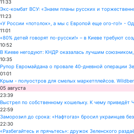
11:33
Экс-комбат ВСУ: «Знаем планы русских и торжественн
11:23
«У России «потолок», а мы с Европой еще ого-го!» - 
11:01
«80% детей говорят по-русски!» – в Киеве требуют со
10:52
В Киеве негодуют: КНДР оказалась лучшим союзником
10:35
Рупор Евромайдана о провале 40-дневной операции Зел
01:01
Крым - полуостров для смелых маркетплейсов. Wildber
05 августа
23:39
Выстрел по собственному кошельку. К чему приведёт 
22:59
Заморозил до срока: «Нафтогаз» бросил украинцев без
22:30
«Разбегайтесь и прячьтесь»: дружок Зеленского раздаё