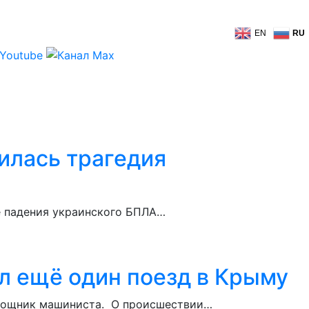
EN
RU
илась трагедия
ле падения украинского БПЛА…
ял ещё один поезд в Крыму
помощник машиниста. О происшествии…