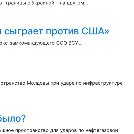
т границы с Украиной – на другом…
м сыграет против США»
ил экс-замкомандующего ССО ВСУ…
остранство Молдовы при ударе по инфраструктуре
 было?
ушное пространство для ударов по нефтегазовой