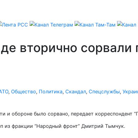
аде вторично сорвали
АТО
,
Общество
,
Политика
,
Скандал
,
Спецслужбы
,
Украи
ти и обороне было сорвано, передает корреспондент “
еп из фракции “Народный фронт” Дмитрий Тымчук.