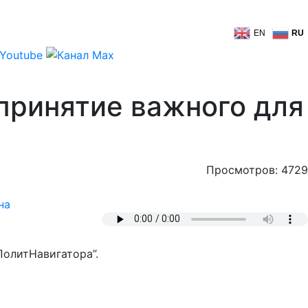
EN
RU
 принятие важного для
Просмотров: 4729
на
ПолитНавигатора”.