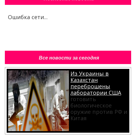
Ошибка сети...
Все новости за сегодня
Из Украины в
Казахстан
переброшены
лаборатории США
готовить
биологическое
оружие против РФ и
Китая