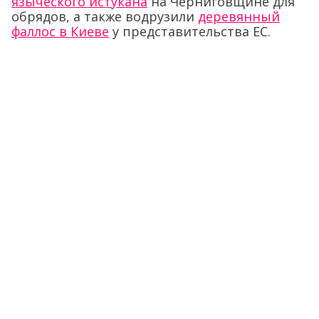
языческого истукана
на Черниговщине для
обрядов, а также водрузили
деревянный
фаллос в Киеве
у представительства ЕС.