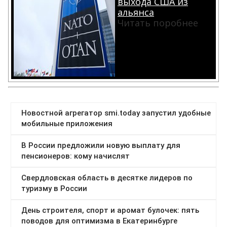
выхода США из
альянса
Читать поробнее