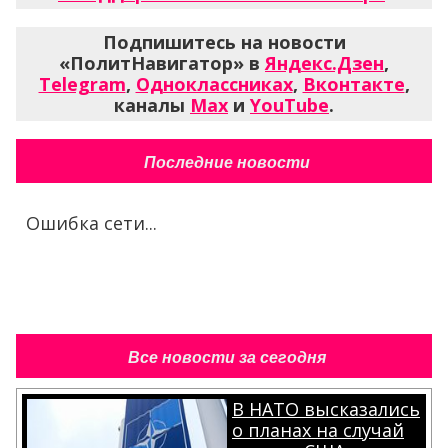
Подпишитесь на новости
«ПолитНавигатор» в
Яндекс.Дзен
,
Telegram
,
Одноклассниках
,
Вконтакте
,
каналы
Max
и
YouTube
.
Последние новости
Ошибка сети...
Все новости за сегодня
В НАТО высказались
о планах на случай