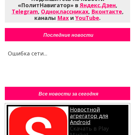
«ПолитНавигатор» в
Яндекс.Дзен
,
Telegram
,
Одноклассниках
,
Вконтакте
,
каналы
Max
и
YouTube
.
Последние новости
Ошибка сети...
Все новости за сегодня
Новостной
агрегатор для
Android
Скачать в Play
Market