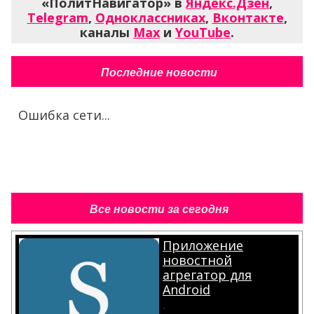
«ПолитНавигатор» в
Яндекс.Дзен
,
Telegram
,
Одноклассниках
,
Вконтакте
,
каналы
Max
и
YouTube
.
Последние новости
Ошибка сети...
Все новости за сегодня
Приложение
новостной
агрегатор для
Android
.