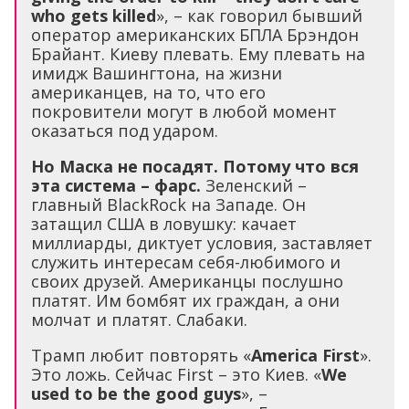
who gets killed
», – как говорил бывший
оператор американских БПЛА Брэндон
Брайант. Киеву плевать. Ему плевать на
имидж Вашингтона, на жизни
американцев, на то, что его
покровители могут в любой момент
оказаться под ударом.
Но Маска не посадят. Потому что вся
эта система – фарс.
Зеленский –
главный BlackRock на Западе. Он
затащил США в ловушку: качает
миллиарды, диктует условия, заставляет
служить интересам себя-любимого и
своих друзей. Американцы послушно
платят. Им бомбят их граждан, а они
молчат и платят. Слабаки.
Трамп любит повторять «
America First
».
Это ложь. Сейчас First – это Киев. «
We
used to be the good guys
», –