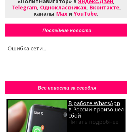
«ПолитНавигатор» в
Яндекс.Дзен
,
Telegram
,
Одноклассниках
,
Вконтакте
,
каналы
Max
и
YouTube
.
Последние новости
Ошибка сети...
Все новости за сегодня
В работе WhatsApp
в России произошел
сбой
Читать подробнее