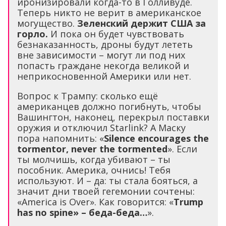
иронизировали когда-то в Голливуде.
Теперь никто не верит в американское
могущество.
Зеленский держит США за
горло.
И пока он будет чувствовать
безнаказанность, дроны будут лететь
вне зависимости – могут ли под них
попасть граждане некогда великой и
неприкосновенной Америки или нет.
Вопрос к Трампу: сколько ещё
американцев должно погибнуть, чтобы
Вашингтон, наконец, перекрыл поставки
оружия и отключил Starlink? А Маску
пора напомнить: «
Silence encourages the
tormentor, never the tormented
». Если
ты молчишь, когда убивают – ты
пособник. Америка, очнись! Тебя
используют. И – да: ты стала бояться, а
значит дни твоей гегемонии сочтены:
«America is Over». Как говорится: «
Trump
has no spine» – беда-беда…
».