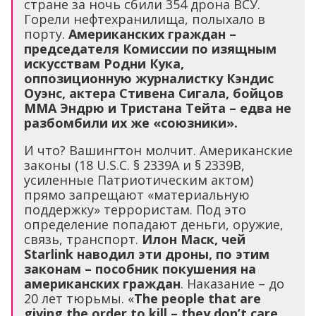
стране за ночь сбили 354 дрона ВСУ.
Горели нефтехранилища, полыхало в
порту.
Американских граждан –
председателя Комиссии по изящным
искусствам Родни Кука,
оппозиционную журналистку Кэндис
Оуэнс, актера Стивена Сигала, бойцов
MMA Эндрю и Тристана Тейта – едва не
разбомбили их же «союзники».
И что? Вашингтон молчит. Американские
законы (18 U.S.C. § 2339A и § 2339B,
усиленные Патриотическим актом)
прямо запрещают «материальную
поддержку» террористам. Под это
определение попадают деньги, оружие,
связь, транспорт.
Илон Маск, чей
Starlink наводил эти дроны, по этим
законам – пособник покушения на
американских граждан
. Наказание – до
20 лет тюрьмы. «
The people that are
giving the order to kill – they don’t care