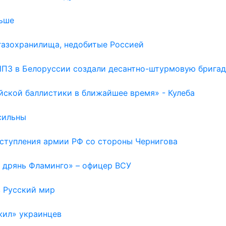
льше
газохранилища, недобитые Россией
НПЗ в Белоруссии создали десантно-штурмовую бригад
йской баллистики в ближайшее время» - Кулеба
сильны
наступления армии РФ со стороны Чернигова
а дрянь Фламинго» – офицер ВСУ
в Русский мир
жил» украинцев