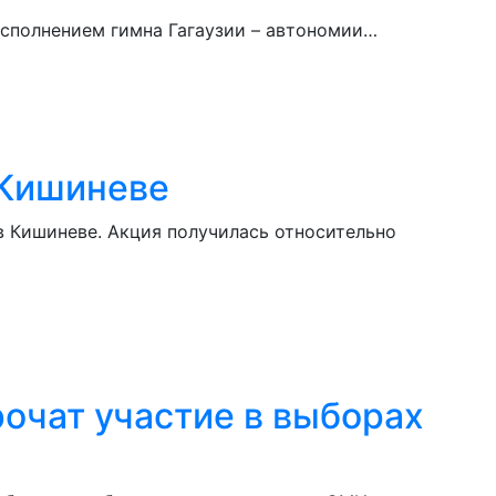
исполнением гимна Гагаузии – автономии…
 Кишиневе
в Кишиневе. Акция получилась относительно
рочат участие в выборах