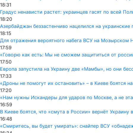
18:31
Градус ненависти растет: украинцев гасят по всей По
18:20
Азербайджан беззастенчиво нацелился на украинские 
18:15
Для отражения вероятного набега ВСУ на Мозырском 
17:59
«Говорю как есть: Мы не сможем защититься от росси
17:50
Европа запустила на Украину две «Мамбы», но они бес
17:33
«Дроны не помогут их остановить» – в Киеве боятся 
17:20
«Нам нужны Искандеры для ударов по Москве, а не эт
16:59
В Киеве боятся, что «смута в России» вернёт Украину 
16:48
«Смиритесь, вы будет умирать»: снайпер ВСУ «обнаде
16:34