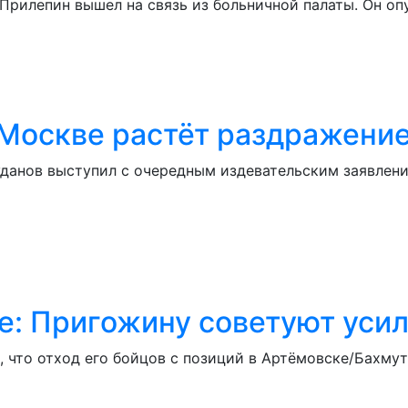
рилепин вышел на связь из больничной палаты. Он оп
В Москве растёт раздражени
уданов выступил с очередным издевательским заявлен
е: Пригожину советуют усил
, что отход его бойцов с позиций в Артёмовске/Бахму