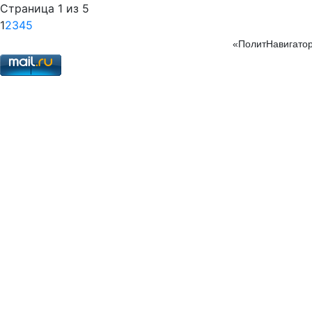
Страница 1 из 5
1
2
3
4
5
«ПолитНавигатор