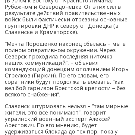
(в 70 км к востоку от Красного Лимана),
Рубежном и Северодонецке. От этих сил в
результате действий правительственных
войск были фактически отрезаны основные
группировки ДНР к северу от Донецка (в
Славянске и Краматорске).
“Мечта Порошенко наконец сбылась – мы в
полном оперативном окружении. Через
Северск проходила последняя ниточка
наших коммуникаций”, – объявил
командующий донецким ополчением Игорь
Стрелков (Гиркин). По его словам, его
соратники будут продолжать воевать, “как
вел бой гарнизон Брестской крепости – без
всякого снабжения”.
Славянск штурмовать нельзя – “там мирные
жители, это все понимают”, говорит
украинский военный эксперт Алексей
Арестович. По его мнению, будет
удерживаться блокада до тех пор, пока у