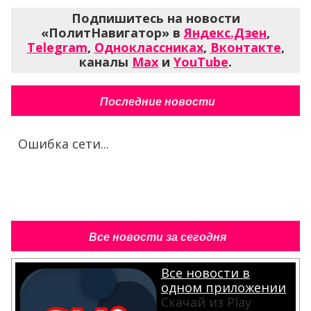
Подпишитесь на новости
«ПолитНавигатор» в
Яндекс.Дзен
,
Telegram
,
Одноклассниках
,
Вконтакте
,
каналы
Max
и
YouTube
.
Последние новости
Ошибка сети...
Все новости за сегодня
Все новости в
одном приложении
Скачай из Play