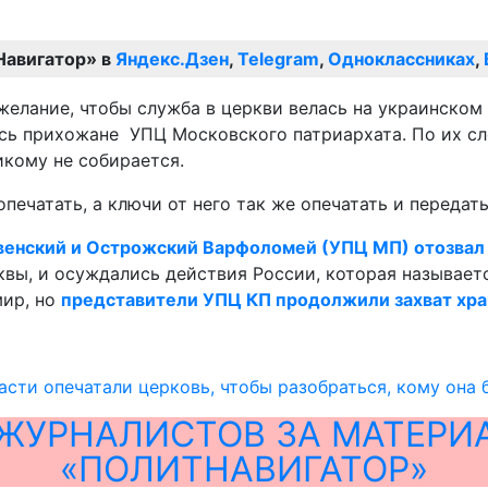
Навигатор» в
Яндекс.Дзен
,
Telegram
,
Одноклассниках
,
елание, чтобы служба в церкви велась на украинском 
сь прихожане УПЦ Московского патриархата. По их сл
икому не собирается.
ечатать, а ключи от него так же опечатать и передать
венский и Острожский Варфоломей (УПЦ МП) отозвал
вы, и осуждались действия России, которая называетс
мир, но
представители УПЦ КП продолжили захват хр
асти опечатали церковь, чтобы разобраться, кому она
ЖУРНАЛИСТОВ ЗА МАТЕРИ
«ПОЛИТНАВИГАТОР»