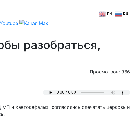
EN
RU
обы разобраться,
Просмотров: 936
Ц МП и «автокефалы» согласились опечатать церковь и
ь.